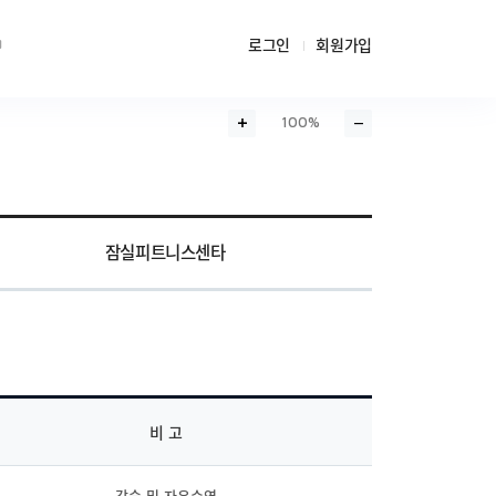
로그인
회원가입
100%
화면확대
화면축소
잠실피트니스센타
비 고
강습 및 자유수영