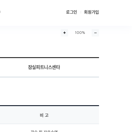
로그인
회원가입
100%
화면확대
화면축소
잠실피트니스센타
비 고
강습 및 자유수영